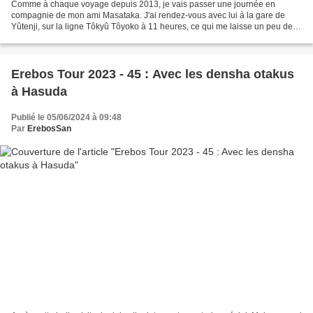
Comme à chaque voyage depuis 2013, je vais passer une journée en
compagnie de mon ami Masataka. J'ai rendez-vous avec lui à la gare de
Yûtenji, sur la ligne Tôkyû Tôyoko à 11 heures, ce qui me laisse un peu de
temps pour me balader avant. Mon choix se...
Erebos Tour 2023 - 45 : Avec les densha otakus
à Hasuda
Publié le 05/06/2024 à 09:48
Par
ErebosSan