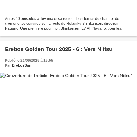
Après 10 épisodes à Toyama et sa région, il est temps de changer de
crémerie. Je continue sur la route du Hokuriku Shinkansen, direction
Nagano. Une première pour moi. Shinkansen E7 Ah Nagano, pour les
vétérans comme moi, c'est les jeux olympiques de...
Erebos Golden Tour 2025 - 6 : Vers Niitsu
Publié le 21/06/2025 à 15:55
Par
ErebosSan