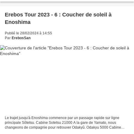
Erebos Tour 2023 - 6 : Coucher de soleil à
Enoshima
Publié le 28/02/2024 à 14:55
Par
ErebosSan
Le trajet jusqu'à Enoshima commence par un passage rapide sur ligne
principale Sôtetsu. Cabine Sotetsu 21000 A la gare de Yamato, nous
changeons de compagnie pour retrouver Odakyû. Odakyu 5000 Cabine
Odakyu 3000 La ligne Odakyû Enoshima effectuant un...