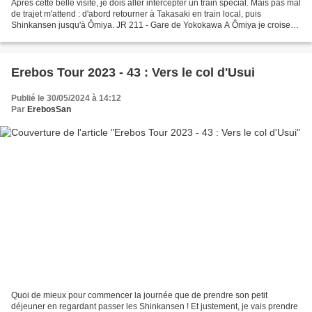
Après cette belle visite, je dois aller intercepter un train spécial. Mais pas mal
de trajet m'attend : d'abord retourner à Takasaki en train local, puis
Shinkansen jusqu'à Ômiya. JR 211 - Gare de Yokokawa A Ômiya je croise
un 651 sans doute déjà radié...
Erebos Tour 2023 - 43 : Vers le col d'Usui
Publié le 30/05/2024 à 14:12
Par
ErebosSan
Quoi de mieux pour commencer la journée que de prendre son petit
déjeuner en regardant passer les Shinkansen ! Et justement, je vais prendre