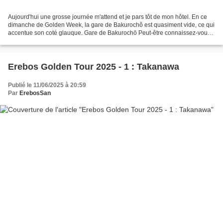
Aujourd'hui une grosse journée m'attend et je pars tôt de mon hôtel. En ce
dimanche de Golden Week, la gare de Bakurochô est quasiment vide, ce qui
accentue son coté glauque. Gare de Bakurochō Peut-être connaissez-vous
le jeu vidéo The Exit 8 , où l'on...
Erebos Golden Tour 2025 - 1 : Takanawa
Publié le 11/06/2025 à 20:59
Par
ErebosSan