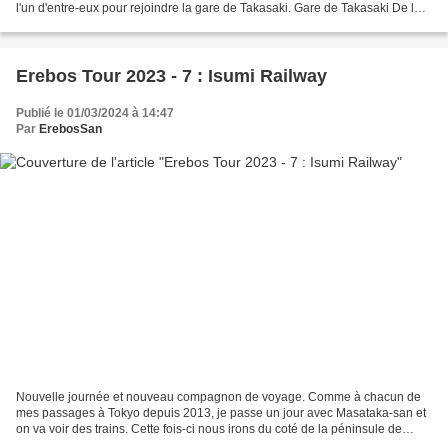
l'un d'entre-eux pour rejoindre la gare de Takasaki. Gare de Takasaki De là,
je change pour un train local de...
Erebos Tour 2023 - 7 : Isumi Railway
Publié le 01/03/2024 à 14:47
Par
ErebosSan
Nouvelle journée et nouveau compagnon de voyage. Comme à chacun de
mes passages à Tokyo depuis 2013, je passe un jour avec Masataka-san et
on va voir des trains. Cette fois-ci nous irons du coté de la péninsule de
Bôsô. Rendez-vous est donné dans les...