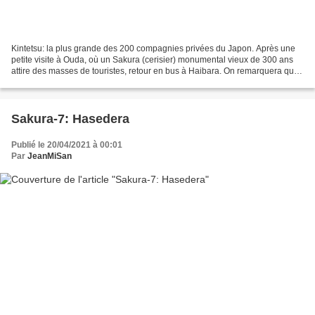
Kintetsu: la plus grande des 200 compagnies privées du Japon. Après une
petite visite à Ouda, où un Sakura (cerisier) monumental vieux de 300 ans
attire des masses de touristes, retour en bus à Haibara. On remarquera que
la gare routière d'Ouda dispose...
Sakura-7: Hasedera
Publié le 20/04/2021 à 00:01
Par
JeanMiSan