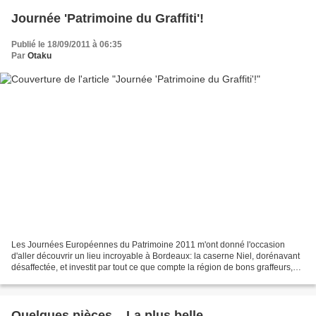
Journée 'Patrimoine du Graffiti'!
Publié le 18/09/2011 à 06:35
Par
Otaku
Les Journées Européennes du Patrimoine 2011 m'ont donné l'occasion
d'aller découvrir un lieu incroyable à Bordeaux: la caserne Niel, dorénavant
désaffectée, et investit par tout ce que compte la région de bons graffeurs,
qui ont trouvé là un terrain de...
Quelques pièces .. La plus belle ...