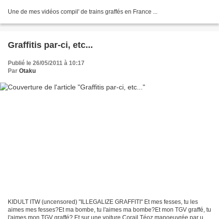
Une de mes vidéos compil' de trains graffés en France ...
Graffitis par-ci, etc...
Publié le 26/05/2011 à 10:17
Par
Otaku
KIDULT ITW (uncensored) "ILLEGALIZE GRAFFITI" Et mes fesses, tu les
aimes mes fesses?Et ma bombe, tu l'aimes ma bombe?Et mon TGV graffé, tu
l'aimes mon TGV graffé? Et sur une voiture Corail Téoz manoeuvrée par une