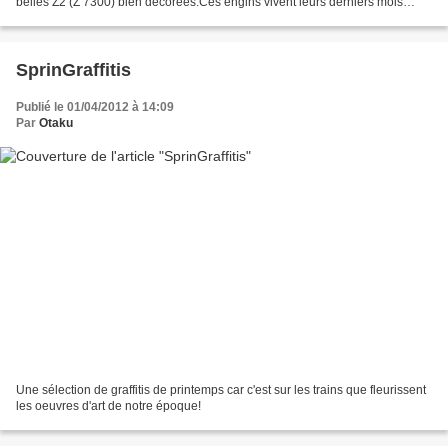
belles Z2 (Z 7300) bien décorées.Ces engins vivent leurs derniers mois
avant radiation, alors autant...
SprinGraffitis
Publié le 01/04/2012 à 14:09
Par
Otaku
Une sélection de graffitis de printemps car c'est sur les trains que fleurissent
les oeuvres d'art de notre époque!