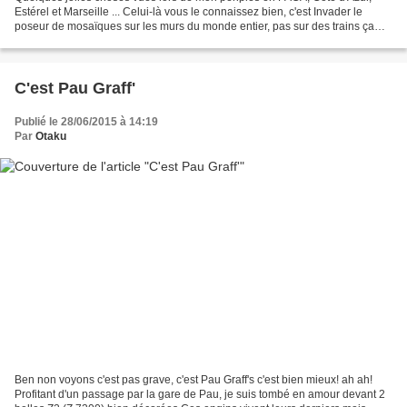
Estérel et Marseille ... Celui-là vous le connaissez bien, c'est Invader le
poseur de mosaïques sur les murs du monde entier, pas sur des trains ça
c'est sûr! C'est en shootant près...
C'est Pau Graff'
Publié le 28/06/2015 à 14:19
Par
Otaku
Ben non voyons c'est pas grave, c'est Pau Graff's c'est bien mieux! ah ah!
Profitant d'un passage par la gare de Pau, je suis tombé en amour devant 2