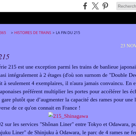
 365
>
HISTOIRES DE TRAINS
>
LA FIN DU 215
23 NO
 215
rie 215 est une exception parmi les trains de banlieue japonais
uasi intégralement à 2 étages (d'où son surnom de "Double De
t à seulement 4 exemplaires, il n'aura jamais convaincu. En ef
ponaises préférent multiplier les portes pour accélérer les é
 gare plutôt que d’augmenter la capacité des rames pour une 
erse de ce qu'on connait en France !
2 sur les services "Shônan Liner" entre Tokyo et Odawara, pui
juku Liner" de Shinjuku à Odawara, le parc de 4 rames ne fer