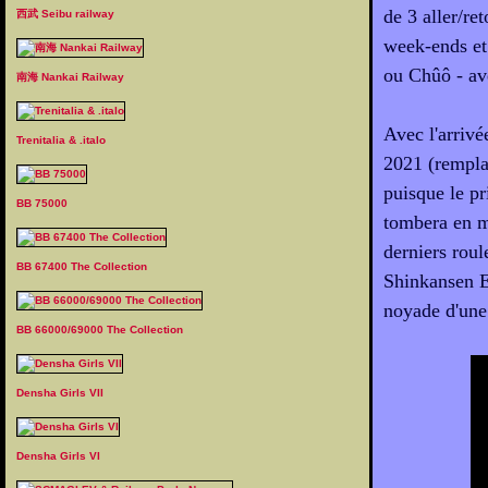
de 3 aller/re
西武 Seibu railway
week-ends et 
ou Chûô - av
南海 Nankai Railway
Avec l'arriv
Trenitalia & .italo
2021 (rempla
puisque le pr
BB 75000
tombera en m
derniers rou
BB 67400 The Collection
Shinkansen E4
noyade d'une
BB 66000/69000 The Collection
Densha Girls VII
Densha Girls VI