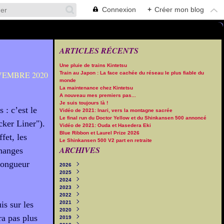
Connexion
+
Créer mon blog
ARTICLES RÉCENTS
Une pluie de trains Kintetsu
VEMBRE 2020
Train au Japon : La face cachée du réseau le plus fiable du
monde
La maintenance chez Kintetsu
A nouveau mes premiers pas...
Je suis toujours là !
 : c’est le
Vidéo de 2021: Inari, vers la montagne sacrée
Le final run du Doctor Yellow et du Shinkansen 500 annoncé
cker Liner").
Vidéo de 2021: Ouda et Hasedera Eki
Blue Ribbon et Laurel Prize 2026
fet, les
Le Shinkansen 500 V2 part en retraite
ARCHIVES
changes
longueur
2026
2025
Août
(2)
2024
Juillet
Décembre
(4)
(1)
2023
Juin
Novembre
Décembre
(2)
(5)
(2)
2022
Mai
Octobre
Novembre
Décembre
(3)
(8)
(3)
(6)
s sur les
2021
Avril
Septembre
Octobre
Novembre
Décembre
(1)
(10)
(9)
(8)
(8)
2020
Mars
Août
Septembre
Octobre
Novembre
Décembre
(10)
(1)
(10)
(14)
(8)
(10)
a pas plus
2019
Février
Juillet
Août
Septembre
Octobre
Novembre
Décembre
(10)
(10)
(1)
(14)
(10)
(15)
(11)