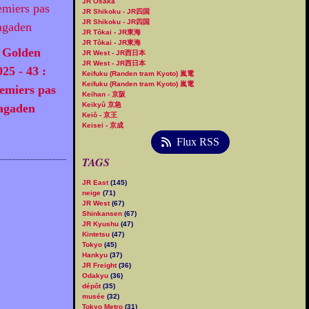
JR Ôsaka
JR Shikoku - JR四国
JR Shikoku - JR四国
JR Tôkai - JR東海
JR Tôkai - JR東海
 Golden
JR West - JR西日本
JR West - JR西日本
25 - 43 :
Keifuku (Randen tram Kyoto) 嵐電
Keifuku (Randen tram Kyoto) 嵐電
emiers pas
Keihan - 京阪
Keikyû 京急
agaden
Keiô - 京王
Keisei - 京成
Flux RSS
TAGS
JR East
(145)
neige
(71)
JR West
(67)
Shinkansen
(67)
JR Kyushu
(47)
Kintetsu
(47)
Tokyo
(45)
Hankyu
(37)
JR Freight
(36)
Odakyu
(36)
dépôt
(35)
musée
(32)
Tokyo Metro
(31)