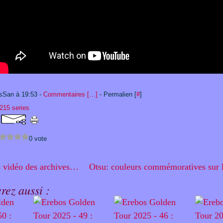
sSan à 19:53 -
Commentaires [
…
]
- Permalien [
#
]
215 series
0 vote
Les trésors vidéo des archives de NHK
rez aussi :