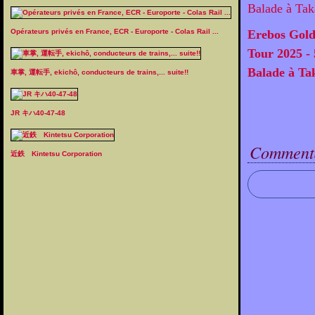
Opérateurs privés en France, ECR - Europorte - Colas Rail ...
Erebos Gol
Tour 2025 - 
Balade à Ta
車掌, 運転手, ekichô, conducteurs de trains,... suite!!
JR キハ40-47-48
Commenta
近鉄 Kintetsu Corporation