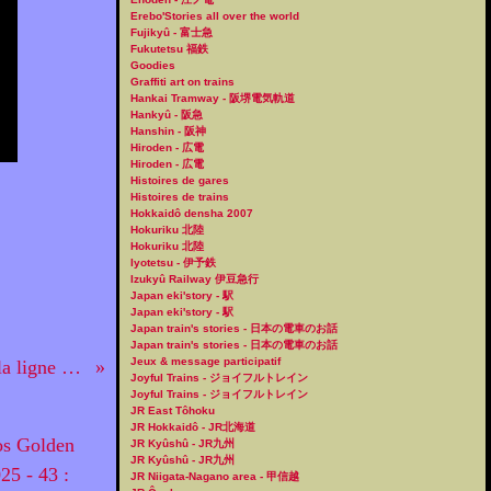
Erebo'Stories all over the world
Fujikyû - 富士急
Fukutetsu 福鉄
Goodies
Graffiti art on trains
Hankai Tramway - 阪堺電気軌道
Hankyû - 阪急
Hanshin - 阪神
Hiroden - 広電
Hiroden - 広電
Histoires de gares
Histoires de trains
Hokkaidô densha 2007
Hokuriku 北陸
Hokuriku 北陸
Iyotetsu - 伊予鉄
Izukyû Railway 伊豆急行
Japan eki'story - 駅
Japan eki'story - 駅
Japan train's stories - 日本の電車のお話
Japan train's stories - 日本の電車のお話
Jeux & message participatif
Otsu: couleurs commémoratives sur la ligne du lac Biwa
Joyful Trains - ジョイフルトレイン
Joyful Trains - ジョイフルトレイン
JR East Tôhoku
JR Hokkaidô - JR北海道
JR Kyûshû - JR九州
JR Kyûshû - JR九州
JR Niigata-Nagano area - 甲信越