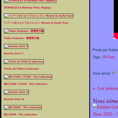
SCMAGLEV & Railway Park, Nagoya.
リゾート&ジョイフルトレイン -Resort & Joyful Train
Toden Arakawa - 都電荒川線
Posté par Erebo
Densha Girls V
Tags:
JR East
,
Trains de l'Infra & spéciaux
Vous aimez ?
BB 27000 / 27300 - The Collection
Vous aime
Densha Girls IV
BB 26000 - The collection