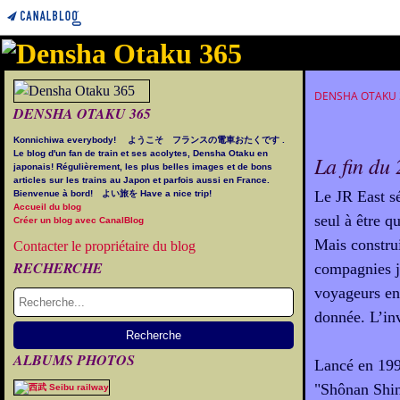
DENSHA OTAKU
DENSHA OTAKU 365
Konnichiwa everybody! ようこそ フランスの電車おたくです .
Le blog d'un fan de train et ses acolytes, Densha Otaku en
La fin du
japonais! Régulièrement, les plus belles images et de bons
articles sur les trains au Japon et parfois aussi en France.
Le JR East sé
Bienvenue à bord! よい旅を Have a nice trip!
Accueil du blog
seul à être q
Créer un blog avec CanalBlog
Mais construi
Contacter le propriétaire du blog
RECHERCHE
compagnies ja
voyageurs en
donnée. L’inv
ALBUMS PHOTOS
Lancé en 199
"Shônan Shin