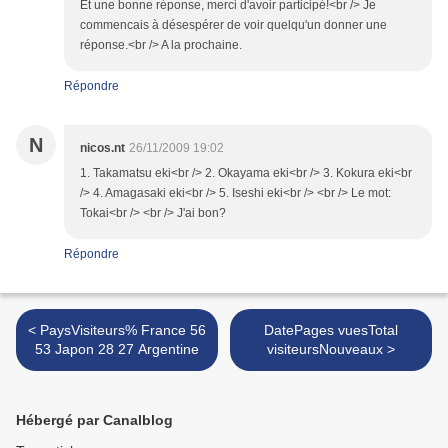
Et une bonne réponse, merci d'avoir participé!<br /> Je
commencais à désespérer de voir quelqu'un donner une
réponse.<br /> A la prochaine.
Répondre
N
nicos.nt
26/11/2009 19:02
1. Takamatsu eki<br /> 2. Okayama eki<br /> 3. Kokura eki<br
/> 4. Amagasaki eki<br /> 5. Iseshi eki<br /> <br /> Le mot:
Tokai<br /> <br /> J'ai bon?
Répondre
< PaysVisiteurs% France 56
DatePages vuesTotal
53 Japon 28 27 Argentine
visiteursNouveaux >
Hébergé par Canalblog