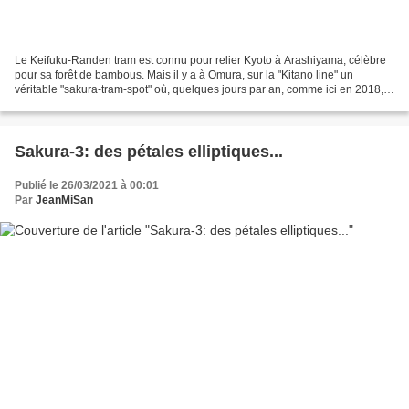
Le Keifuku-Randen tram est connu pour relier Kyoto à Arashiyama, célèbre
pour sa forêt de bambous. Mais il y a à Omura, sur la "Kitano line" un
véritable "sakura-tram-spot" où, quelques jours par an, comme ici en 2018,
des centaines de photographes tentent...
Sakura-3: des pétales elliptiques...
Publié le 26/03/2021 à 00:01
Par
JeanMiSan