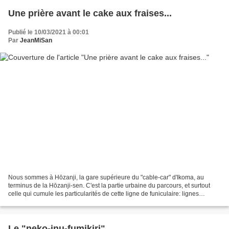
Une prière avant le cake aux fraises...
Publié le 10/03/2021 à 00:01
Par
JeanMiSan
Nous sommes à Hōzanji, la gare supérieure du "cable-car" d'Ikoma, au
terminus de la Hōzanji-sen. C'est la partie urbaine du parcours, et surtout
celle qui cumule les particularités de cette ligne de funiculaire: lignes
parallèles, évitement à quatre voies,...
Le "neko-inu-fumikiri"...