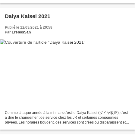
une "étoile filante". (source:...
Daiya Kaisei 2021
Publié le 12/03/2021 à 20:58
Par
ErebosSan
Comme chaque année à la mi-mars c'est le Daiya Kaisei (ダイヤ改正), c'est
à dire le changement de service chez les JR et certaines compagnies
privées. Les horaires bougent, des services sont créés ou disparaissent et
de nouveaux trains en poussent d'autres...