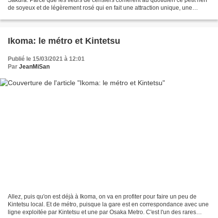
de soyeux et de légèrement rosé qui en fait une attraction unique, une
période durant laquelle même...
Ikoma: le métro et Kintetsu
Publié le 15/03/2021 à 12:01
Par
JeanMiSan
Allez, puis qu'on est déjà à Ikoma, on va en profiter pour faire un peu de
Kintetsu local. Et de métro, puisque la gare est en correspondance avec une
ligne exploitée par Kintetsu et une par Osaka Metro. C'est l'un des rares