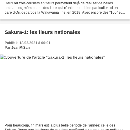
Deux ou trois cerisiers en fleurs permettent déjà de réaliser de belles
ambiances, même dans des lieux qui n'ont rien de bien particulier. Ici en
gare d'Oji, départ de la Wakayama line, en 2018. Avec encore des "105" et
même une "117".
Sakura-1: les fleurs nationales
Publié le 18/03/2021 à 00:01
Par
JeanMiSan
Pour beaucoup. fin mars est la plus belle période de l'année: celle des
Sakura. Parce que les fleurs de cerisiers confèrent au quotidien ce petit rien