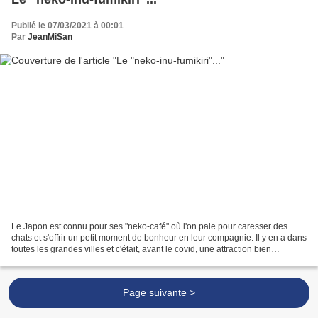
Publié le 07/03/2021 à 00:01
Par
JeanMiSan
Le Japon est connu pour ses "neko-café" où l'on paie pour caresser des
chats et s'offrir un petit moment de bonheur en leur compagnie. Il y en a dans
toutes les grandes villes et c'était, avant le covid, une attraction bien
fréquentée. Ikoma, dans le...
Page suivante >