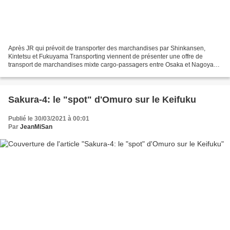
Après JR qui prévoit de transporter des marchandises par Shinkansen,
Kintetsu et Fukuyama Transporting viennent de présenter une offre de
transport de marchandises mixte cargo-passagers entre Osaka et Nagoya
en utilisant les «Urban Liner» de Kintetsu....
Sakura-4: le "spot" d'Omuro sur le Keifuku
Publié le 30/03/2021 à 00:01
Par
JeanMiSan