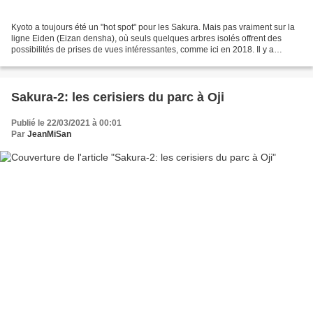
Kyoto a toujours été un "hot spot" pour les Sakura. Mais pas vraiment sur la
ligne Eiden (Eizan densha), où seuls quelques arbres isolés offrent des
possibilités de prises de vues intéressantes, comme ici en 2018. Il y a
quelques beaux bouquets colorés...
Sakura-2: les cerisiers du parc à Oji
Publié le 22/03/2021 à 00:01
Par
JeanMiSan