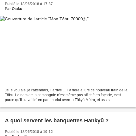
Publié le 18/06/2018 à 17:37
Par
Otaku
Je le voulais, je l'attendais, il arrive ... Il a fière allure ce nouveau train de la
Tôbu. Le nom de la compagnie n'est même pas affiché en façade, c'est
parce qu'il 'travaille' en partenariat avec la Tôkyô Métro, et assez
principalement sur la Hibiya...
A quoi servent les banquettes Hankyû ?
Publié le 18/06/2018 à 10:12