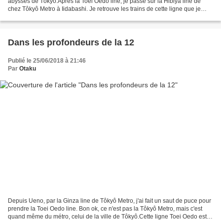
abysses de Tôkyô.Après la Toei Ôedo line, je passe sur la Hibiya line de
chez Tôkyô Metro à Iidabashi. Je retrouve les trains de cette ligne que je
voyais et prenais déjà plus tôt...
Dans les profondeurs de la 12
Publié le 25/06/2018 à 21:46
Par
Otaku
Depuis Ueno, par la Ginza line de Tôkyô Metro, j'ai fait un saut de puce pour
prendre la Toei Oedo line. Bon ok, ce n'est pas la Tôkyô Metro, mais c'est
quand même du métro, celui de la ville de Tôkyô.Cette ligne Toei Oedo est