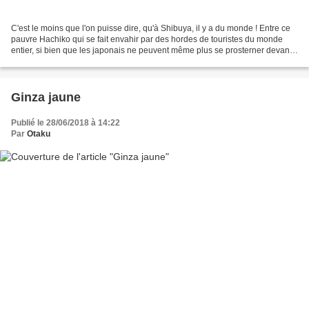
C'est le moins que l'on puisse dire, qu'à Shibuya, il y a du monde ! Entre ce
pauvre Hachiko qui se fait envahir par des hordes de touristes du monde
entier, si bien que les japonais ne peuvent même plus se prosterner devant
lui tranquillement. J'ai vu...
Ginza jaune
Publié le 28/06/2018 à 14:22
Par
Otaku