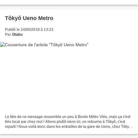
très longue, 40km ! et il...
Tôkyô Ueno Metro
Publié le 24/06/2018 à 13:22
Par
Otaku
Le titre de ce message ressemble un peu à Bordo Métro Vélo, mais ça c'est
très local par chez moi ! Allons plutôt viens ici, on retourne à Tôkyô, c'est
reparti ! Nous voilà donc dans les entrailles de la gare de Ueno, chez Tôkyô
Metro, nouvelement refaite...