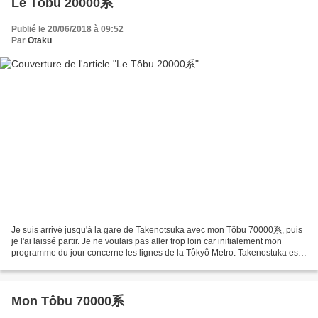
Le Tôbu 20000系
Publié le 20/06/2018 à 09:52
Par
Otaku
Je suis arrivé jusqu'à la gare de Takenotsuka avec mon Tôbu 70000系, puis
je l'ai laissé partir. Je ne voulais pas aller trop loin car initialement mon
programme du jour concerne les lignes de la Tôkyô Metro. Takenostuka est
d'habitude un gros spot ferroviaire,...
Mon Tôbu 70000系