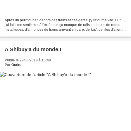
Après un petit tour en dehors des trains et des gares, j'y retourne vite. Ouf,
j'ai failli me sentir mal à l'extérieur. ça manque de rails, de bruits de roues
métalliques, d'annonces de trains arrivant en gare, de 'bip', de files d'attente
bien rangées,...
A Shibuy'a du monde !
Publié le 29/06/2018 à 15:49
Par
Otaku