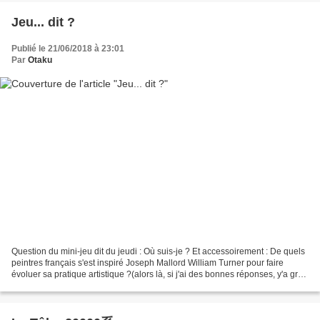
Jeu... dit ?
Publié le 21/06/2018 à 23:01
Par
Otaku
Question du mini-jeu dit du jeudi : Où suis-je ? Et accessoirement : De quels
peintres français s'est inspiré Joseph Mallord William Turner pour faire
évoluer sa pratique artistique ?(alors là, si j'ai des bonnes réponses, y'a gros
cadeau à la clé !)