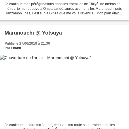
Je continue mes pérégrinations dans les entrailles de Tôkyô, de métros en
métros, je me retrouve à Omotesandô, après avoir pris les Marunouchi puis
Hanzomon lines, c'est sur la Ginza que me voilà revenu ! ...Mon plan était
simple, voir et prendre l'un...
Marunouchi @ Yotsuya
Publié le 27/06/2018 à 21:30
Par
Otaku
Je continue de faire ma 'taupe', creusant ma route souterraine dans les