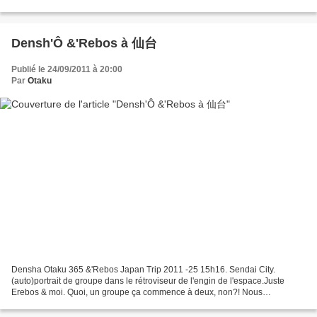
Celle de passer une nuit dans...
Densh'Ô &'Rebos à 仙台
Publié le 24/09/2011 à 20:00
Par
Otaku
Densha Otaku 365 &'Rebos Japan Trip 2011 -25 15h16. Sendai City.
(auto)portrait de groupe dans le rétroviseur de l'engin de l'espace.Juste
Erebos & moi. Quoi, un groupe ça commence à deux, non?! Nous
progressons dans la ville écrasée par la chaleur.En...