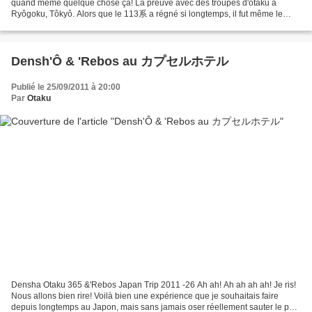
quand même quelque chose ça! La preuve avec des troupes d'otaku à
Ryôgoku, Tôkyô. Alors que le 113系 a régné si longtemps, il fut même le
train plus répandu durant longtemps avec...
Densh'Ô & 'Rebos au カプセルホテル
Publié le 25/09/2011 à 20:00
Par
Otaku
Densha Otaku 365 &'Rebos Japan Trip 2011 -26 Ah ah! Ah ah ah ah! Je ris!
Nous allons bien rire! Voilà bien une expérience que je souhaitais faire
depuis longtemps au Japon, mais sans jamais oser réellement sauter le pas.