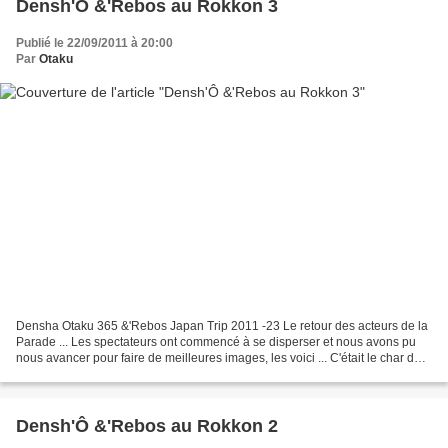
Densh'Ô &'Rebos au Rokkon 3
Publié le 22/09/2011 à 20:00
Par
Otaku
Densha Otaku 365 &'Rebos Japan Trip 2011 -23 Le retour des acteurs de la
Parade ... Les spectateurs ont commencé à se disperser et nous avons pu
nous avancer pour faire de meilleures images, les voici ... C'était le char du
Nebuta d'Aomori.Puis les sympathiques...
Densh'Ô &'Rebos au Rokkon 2