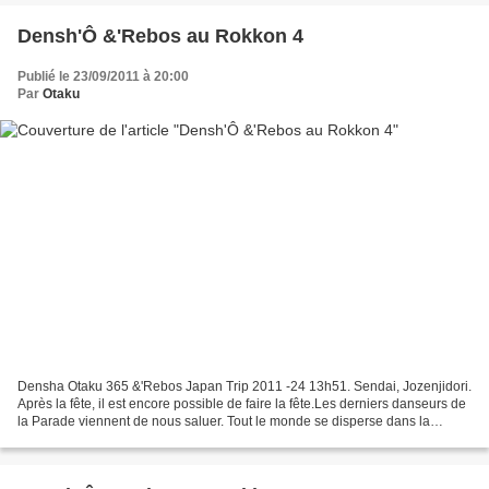
Densh'Ô &'Rebos au Rokkon 4
Publié le 23/09/2011 à 20:00
Par
Otaku
Densha Otaku 365 &'Rebos Japan Trip 2011 -24 13h51. Sendai, Jozenjidori.
Après la fête, il est encore possible de faire la fête.Les derniers danseurs de
la Parade viennent de nous saluer. Tout le monde se disperse dans la
ville.Mais j'avais noté sur ma...