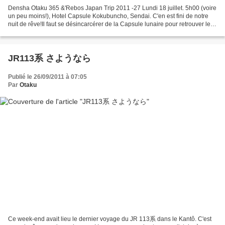
Densha Otaku 365 &'Rebos Japan Trip 2011 -27 Lundi 18 juillet. 5h00 (voire
un peu moins!), Hotel Capsule Kokubuncho, Sendai. C'en est fini de notre
nuit de rêve!Il faut se désincarcérer de la Capsule lunaire pour retrouver le
sol terrestre. Nous voilà...
JR113系 さようなら
Publié le 26/09/2011 à 07:05
Par
Otaku
Ce week-end avait lieu le dernier voyage du JR 113系 dans le Kantô. C'est