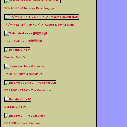
SCMAGLEV & Railway Park, Nagoya.
リゾート&ジョイフルトレイン -Resort & Joyful Train
Toden Arakawa - 都電荒川線
Densha Girls V
Trains de l'Infra & spéciaux
BB 27000 / 27300 - The Collection
Densha Girls IV
BB 26000 - The collection