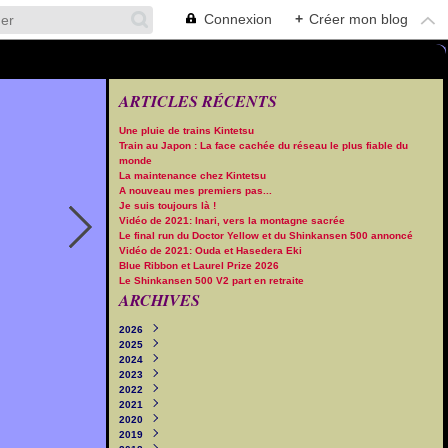
Connexion
+
Créer mon blog
ARTICLES RÉCENTS
Une pluie de trains Kintetsu
Train au Japon : La face cachée du réseau le plus fiable du
monde
La maintenance chez Kintetsu
A nouveau mes premiers pas...
Je suis toujours là !
Vidéo de 2021: Inari, vers la montagne sacrée
Le final run du Doctor Yellow et du Shinkansen 500 annoncé
Vidéo de 2021: Ouda et Hasedera Eki
Blue Ribbon et Laurel Prize 2026
Le Shinkansen 500 V2 part en retraite
ARCHIVES
2026
2025
Août
(2)
2024
Juillet
Décembre
(4)
(1)
2023
Juin
Novembre
Décembre
(2)
(5)
(2)
2022
Mai
Octobre
Novembre
Décembre
(3)
(8)
(3)
(6)
2021
Avril
Septembre
Octobre
Novembre
Décembre
(1)
(10)
(9)
(8)
(8)
2020
Mars
Août
Septembre
Octobre
Novembre
Décembre
(10)
(1)
(10)
(14)
(8)
(10)
2019
Février
Juillet
Août
Septembre
Octobre
Novembre
Décembre
(10)
(10)
(1)
(14)
(10)
(15)
(11)