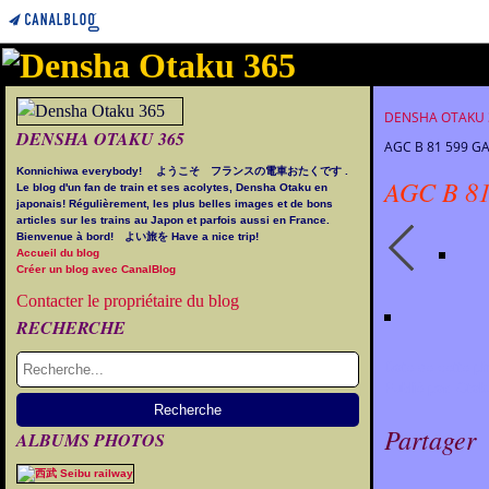
DENSHA OTAKU
DENSHA OTAKU 365
AGC B 81 599 G
Konnichiwa everybody! ようこそ フランスの電車おたくです .
AGC B 81 
Le blog d'un fan de train et ses acolytes, Densha Otaku en
japonais! Régulièrement, les plus belles images et de bons
articles sur les trains au Japon et parfois aussi en France.
Bienvenue à bord! よい旅を Have a nice trip!
Accueil du blog
Créer un blog avec CanalBlog
Contacter le propriétaire du blog
RECHERCHE
Date de cette pho
Publié par: Otak
Partager
ALBUMS PHOTOS