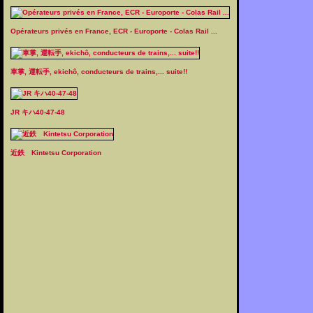
Opérateurs privés en France, ECR - Europorte - Colas Rail ...
車掌, 運転手, ekichô, conducteurs de trains,... suite!!
JR キハ40-47-48
近鉄 Kintetsu Corporation